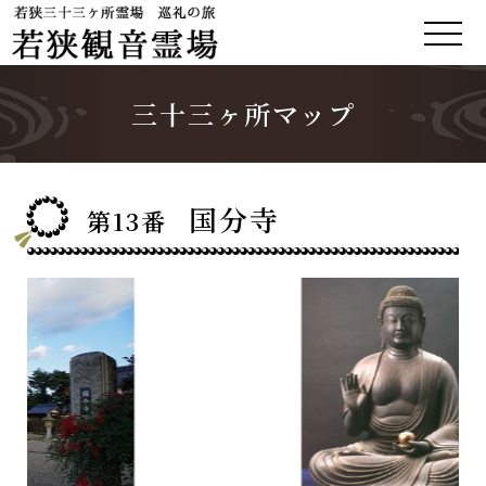
三十三ヶ所マップ
国分寺
第13番