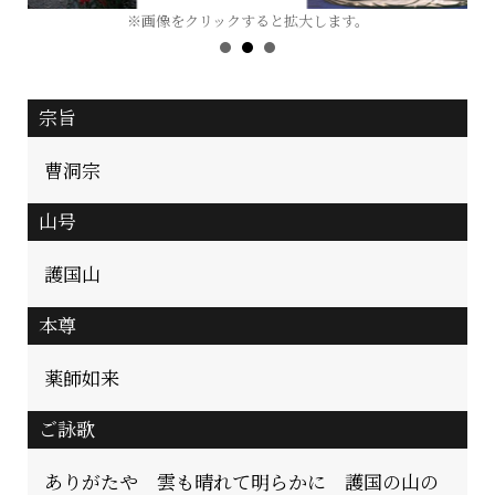
※画像をクリックすると拡大します。
宗旨
曹洞宗
山号
護国山
本尊
薬師如来
ご詠歌
ありがたや 雲も晴れて明らかに 護国の山の