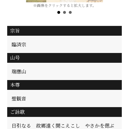
※画像をクリックすると拡大します。
宗旨
臨済宗
山号
瑞應山
本尊
聖観音
ご詠歌
日引なる 故郷遠く聞こえこし やさかを偲ぶ